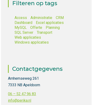
Filteren op tags
Access
Administratie
CRM
Dashboard
Excel applicaties
MySQL
Offerte
Planning
SQL Server
Transport
Web applicaties
Windows applicaties
Contactgegevens
Arnhemseweg 261
7333 NB Apeldoorn
06 – 52 47 96 83
info@perika.nl