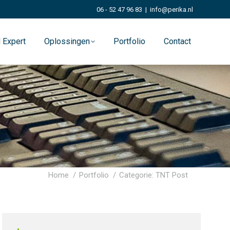
06 - 52 47 96 83
|
info@perika.nl
 Expert
Oplossingen
Portfolio
Contact
Je bent hier:
Home
Portfolio
Categorie: TNT Post