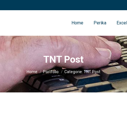
Home
Perika
Excel
TNT Post
Je bent hier:
Home
Portfolio
Categorie: TNT Post