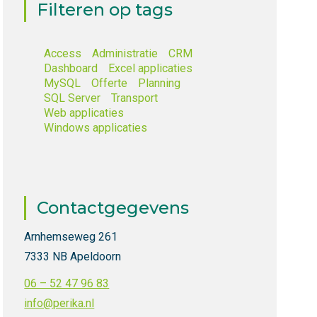
Filteren op tags
Access
Administratie
CRM
Dashboard
Excel applicaties
MySQL
Offerte
Planning
SQL Server
Transport
Web applicaties
Windows applicaties
Contactgegevens
Arnhemseweg 261
7333 NB Apeldoorn
06 – 52 47 96 83
info@perika.nl