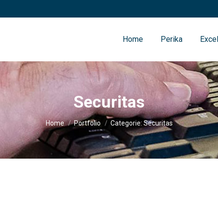
Home
Perika
Excel
Securitas
Je bent hier:
Home
Portfolio
Categorie: Securitas