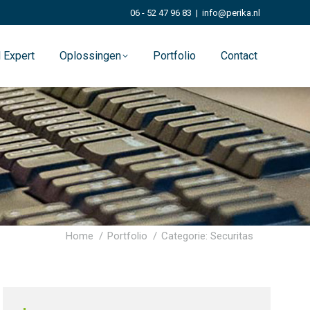
06 - 52 47 96 83
|
info@perika.nl
 Expert
Oplossingen
Portfolio
Contact
Je bent hier:
Home
Portfolio
Categorie: Securitas