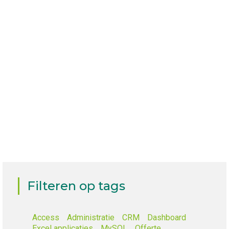
Rapportage generator
Probleem: Iedere maand werkte een medewerker van
verzekeraar Keerpunt een hele dag aan twee Excel
rapportages. Hierbij ging er veel…
Lees meer
Filteren op tags
Access
Administratie
CRM
Dashboard
Excel applicaties
MySQL
Offerte