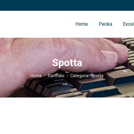
Home
Perika
Excel
Spotta
Je bent hier:
Home
Portfolio
Categorie: Spotta