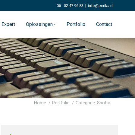
06 - 52 47 96 83
|
info@perika.nl
 Expert
Oplossingen
Portfolio
Contact
Je bent hier:
Home
Portfolio
Categorie: Spotta