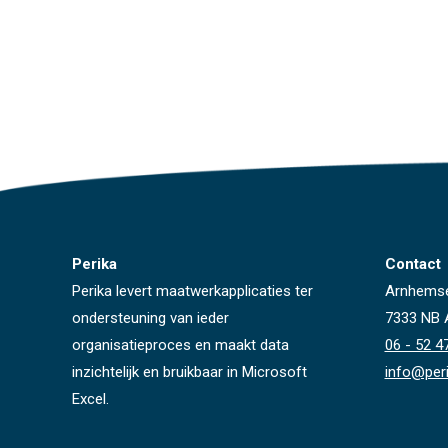
wijken…
Lees meer
Lees meer
Perika
Contact
Perika levert maatwerkapplicaties ter
Arnhems
ondersteuning van ieder
7333 NB 
organisatieproces en maakt data
06 - 52 4
inzichtelijk en bruikbaar in Microsoft
info@peri
Excel.