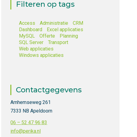
Filteren op tags
Access
Administratie
CRM
Dashboard
Excel applicaties
MySQL
Offerte
Planning
SQL Server
Transport
Web applicaties
Windows applicaties
Contactgegevens
Arnhemseweg 261
7333 NB Apeldoorn
06 – 52 47 96 83
info@perika.nl