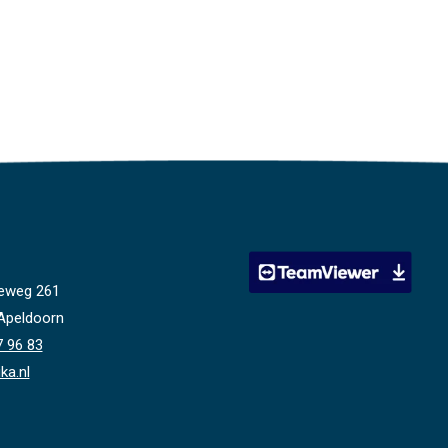
eweg 261
Apeldoorn
7 96 83
ka.nl